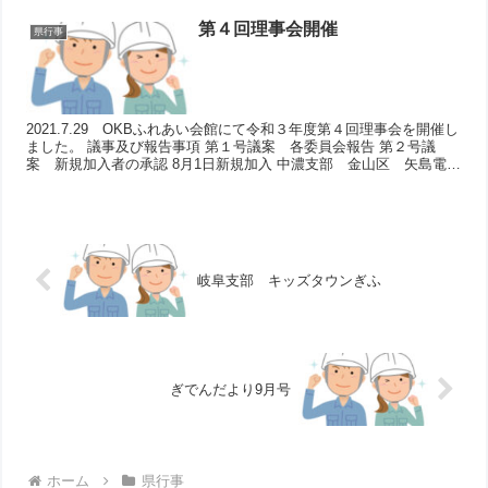
第４回理事会開催
県行事
2021.7.29 OKBふれあい会館にて令和３年度第４回理事会を開催し
ました。 議事及び報告事項 第１号議案 各委員会報告 第２号議
案 新規加入者の承認 8月1日新規加入 中濃支部 金山区 矢島電気
（矢嶋 聡さん） 下呂市金山町金山248...
岐阜支部 キッズタウンぎふ
ぎでんだより9月号
ホーム
県行事