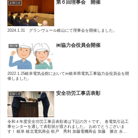
第６回理事会 開催
お知らせ
2024.1.31 グランヴェール岐山にて理事会を開催しました。
㈱協力会役員会開催
県行事
2022.1.25岐阜電気会館において㈱岐阜県電気工事協力会役員会を開
催しました。
安全功労工事店表彰
お知らせ
令和４年度安全功労工事店表彰者は下記の方々です。 各電気引込工
事センターを通して表彰状が渡されました。 おめでとうございま
す！ 岐阜 岐北電気商会 舩戸 秀利 加藤電機商会 加藤 勝次 永和
電気工業 加藤 正巳 西濃 ㈲水野電気商会 水野 ...